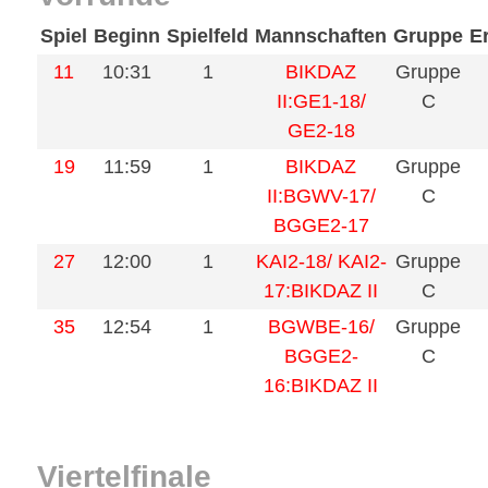
Spiel
Beginn
Spielfeld
Mannschaften
Gruppe
E
11
10:31
1
BIKDAZ
Gruppe
II:GE1-18/
C
GE2-18
19
11:59
1
BIKDAZ
Gruppe
II:BGWV-17/
C
BGGE2-17
27
12:00
1
KAI2-18/ KAI2-
Gruppe
17:BIKDAZ II
C
35
12:54
1
BGWBE-16/
Gruppe
BGGE2-
C
16:BIKDAZ II
Viertelfinale