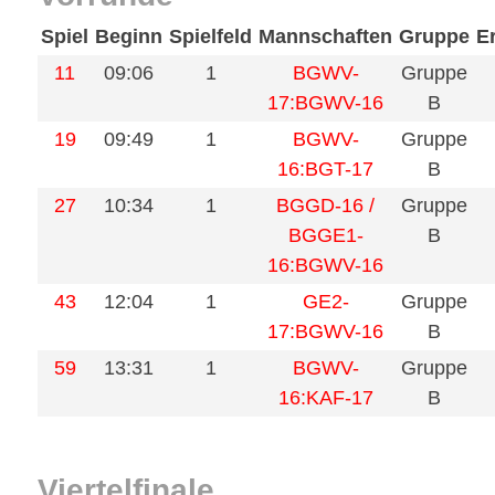
Spiel
Beginn
Spielfeld
Mannschaften
Gruppe
E
11
09:06
1
BGWV-
Gruppe
17:BGWV-16
B
19
09:49
1
BGWV-
Gruppe
16:BGT-17
B
27
10:34
1
BGGD-16 /
Gruppe
BGGE1-
B
16:BGWV-16
43
12:04
1
GE2-
Gruppe
17:BGWV-16
B
59
13:31
1
BGWV-
Gruppe
16:KAF-17
B
Viertelfinale